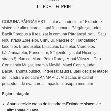
PDF
PRINT
COMUNA PÂRGĂREŞTI, titular al proiectului ” Extindere
sistem de alimentare cu apă în comuna Pârgăreşti, judeţul
Bacău” propus a fi realizat în comuna Pârgăreşti, satul Satu
Nou strada Zorelelor, Crinului, Narciselor, Trandafirilor,
Iasomiei, Brânduşelor, Liliacului, Lalelelor, Viorelelor,
Lăcămioarelor, Panselelor, Stînjenilor şi satul Nicoreşti
strada Ştefan cel Mare, Petru Rareş, Mihai Viteazul, Cap.
Constantin Muşat, Ieremia Movilă, Matei Corvin, judeţul
Bacău, anunţă publicul interesat asupra luării deciziei etapei
de încadrare de către ANMAP-DJM Bacău, în cadrul
procedurii de evaluare a impactului asupra mediului
Fișiere atașate
Anunt decizie etapa de incadrare-Extindere sistem de
alimantare cu apa