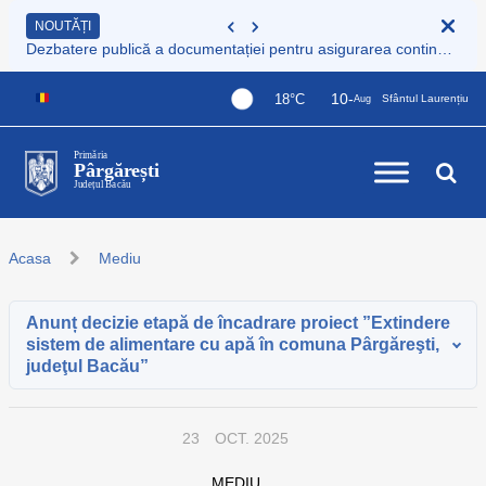
NOUTĂȚI
Dezbatere publică a documentației pentru asigurarea continuității serviciului de colectare și transport deșeuri municipale 66 de UAT-uri
10-
18°C
Sfântul Laurențiu
Aug
Primăria
Pârgărești
Județul Bacău
Acasa
Mediu
Anunț decizie etapă de încadrare proiect ”Extindere
sistem de alimentare cu apă în comuna Pârgăreşti,
judeţul Bacău”
23
OCT. 2025
MEDIU